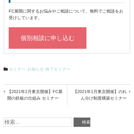
FC展開に関するお悩みやご相談について、無料でご相談をお
受けしています。
個別相談に申し込む
セミナー
お知らせ
終了セミナー
投
【2021年2月東京開催】FC展
【2021年1月東京開催】のれ
稿
開の鉄板の仕組み セミナー
ん分け制度構築セミナー
ナ
ビ
検
索:
ゲ