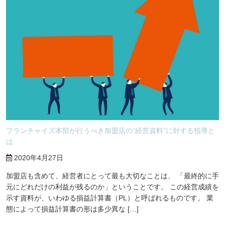
フランチャイズ本部が行うべき加盟店の”経営資料”に対する指導と
は
2020年4月27日
加盟店も含めて、経営者にとって最も大切なことは、 「最終的に手
元にどれだけの利益が残るのか」ということです。 この経営成績を
示す資料が、いわゆる損益計算書（PL）と呼ばれるものです。 業
態によって損益計算書の形は多少異な […]