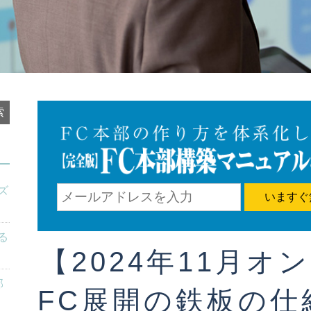
ズ
いますぐ
る
【2024年11月オ
部
FC展開の鉄板の仕