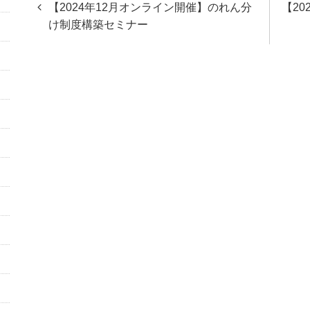
【2024年12月オンライン開催】のれん分
【2
稿
け制度構築セミナー
ナ
ビ
ゲ
ー
シ
ョ
ン