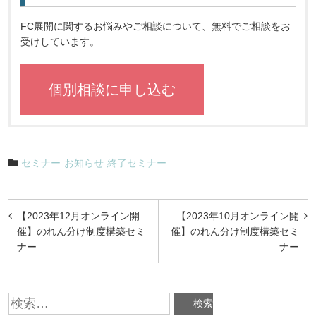
FC展開に関するお悩みやご相談について、無料でご相談をお
受けしています。
個別相談に申し込む
セミナー
お知らせ
終了セミナー
投
【2023年12月オンライン開
【2023年10月オンライン開
稿
催】のれん分け制度構築セミ
催】のれん分け制度構築セミ
ナー
ナー
ナ
ビ
検
ゲ
索: