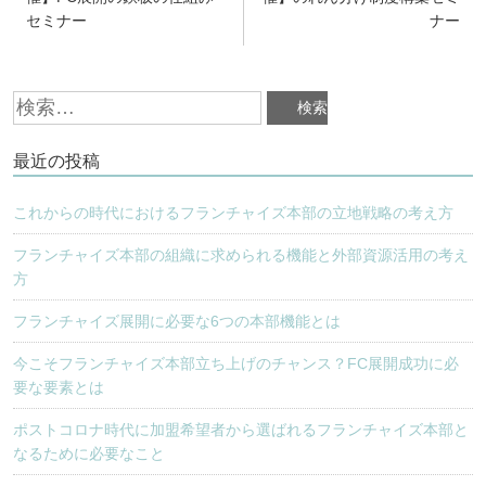
セミナー
ナー
ナ
ビ
検
ゲ
索:
ー
最近の投稿
シ
ョ
これからの時代におけるフランチャイズ本部の立地戦略の考え方
ン
フランチャイズ本部の組織に求められる機能と外部資源活用の考え
方
フランチャイズ展開に必要な6つの本部機能とは
今こそフランチャイズ本部立ち上げのチャンス？FC展開成功に必
要な要素とは
ポストコロナ時代に加盟希望者から選ばれるフランチャイズ本部と
なるために必要なこと