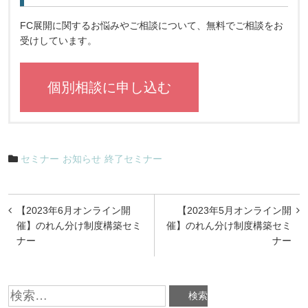
FC展開に関するお悩みやご相談について、無料でご相談をお
受けしています。
個別相談に申し込む
セミナー
お知らせ
終了セミナー
投
【2023年6月オンライン開
【2023年5月オンライン開
稿
催】のれん分け制度構築セミ
催】のれん分け制度構築セミ
ナー
ナー
ナ
ビ
検
ゲ
索: