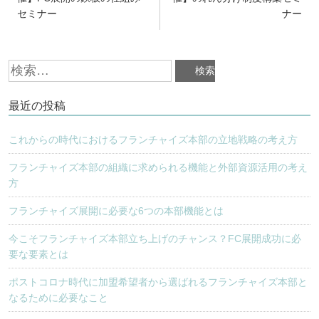
セミナー
ナー
ナ
ビ
検
ゲ
索:
ー
最近の投稿
シ
ョ
これからの時代におけるフランチャイズ本部の立地戦略の考え方
ン
フランチャイズ本部の組織に求められる機能と外部資源活用の考え
方
フランチャイズ展開に必要な6つの本部機能とは
今こそフランチャイズ本部立ち上げのチャンス？FC展開成功に必
要な要素とは
ポストコロナ時代に加盟希望者から選ばれるフランチャイズ本部と
なるために必要なこと