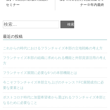
セミナー
ナー※年内最終
ナ
ビ
検
ゲ
索:
ー
最近の投稿
シ
ョ
これからの時代におけるフランチャイズ本部の立地戦略の考え方
ン
フランチャイズ本部の組織に求められる機能と外部資源活用の考え
方
フランチャイズ展開に必要な6つの本部機能とは
今こそフランチャイズ本部立ち上げのチャンス？FC展開成功に必
要な要素とは
ポストコロナ時代に加盟希望者から選ばれるフランチャイズ本部と
なるために必要なこと