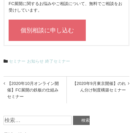
FC展開に関するお悩みやご相談について、無料でご相談をお
受けしています。
個別相談に申し込む
セミナー
お知らせ
終了セミナー
投
【2020年10月オンライン開
【2020年9月東京開催】のれ
稿
催】FC展開の鉄板の仕組み
ん分け制度構築セミナー
セミナー
ナ
ビ
検
ゲ
索:
ー