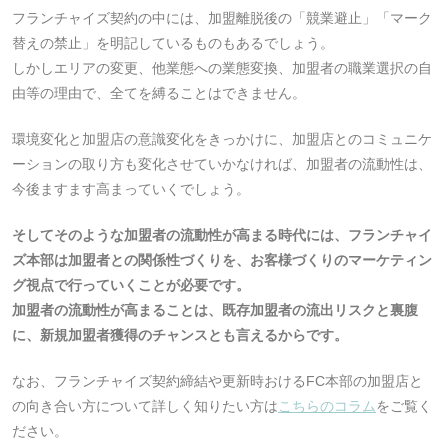
フランチャイズ契約の中には、加盟離脱後の「競業避止」「マーク
替えの禁止」を明記しているものもあるでしょう。
しかしエリアの変更、他業態への業態変換、加盟者の職業選択の自
由等の理由で、全てを縛ることはできません。
環境変化と加盟店の意識変化をきっかけに、加盟店とのコミュニケ
ーションの取り方も変化させていかなければ、加盟者の流動性は、
今後ますます高まっていくでしょう。
そしてそのような加盟者の流動性が高まる時代には、フランチャイ
ズ本部は加盟者との関係性づくりを、お客様づくりのマーケティン
グ視点で行っていくことが必要です。
加盟者の流動性が高まることは、既存加盟者の流出リスクと裏腹
に、新規加盟者獲得のチャンスとも言えるからです。
なお、フランチャイズ契約締結や更新時おけるFC本部の加盟店と
の向き合い方について詳しく知りたい方は
こちらのコラム
をご覧く
ださい。