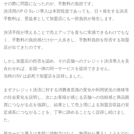
その際に問題になったのが、手数料の負担です。
決済用のP O Sレジ導入は本部投資であっても、日々発生する決済
手数料は、受益者として加盟店にも一部負担が発生します。
決済手段が増えることで売上アップを直ちに実感できるわけでもな
く、手数料の負担感だけが一人歩きし、手数料負担を拒否する加盟
店が出てきたのです。
しかし加盟店の拒否を認め、その店舗へのクレジット決済導入を見
合わせれば、全国一律の同一サービスを提供できません。
当時のSV は必死で加盟店を説得しました。
まずクレジット決済に対する消費者意識の変化や利用状況の推移等
の社会変化を説明し、次にお客様が感じる店舗への信頼感と商品購
買につながる点を強調し、結果として売上増による加盟店収益の安
定成長につながることを、丁寧に諦めることなく説得し続けまし
た。
新サービス導入は本部に強制力はなく、無理やり導入しようものな