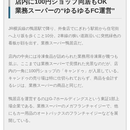
店内に100円ショップ同居もOK
業務スーパーの“ゆるゆるFC運営”
JR横浜線の鴨居駅で降り、外食店でにぎわう駅前から住宅街
へ上り坂を歩くこと10分。2車線の狭い道路沿いに突然緑色の
看板が顔を出す。業務スーパー鴨居店だ。
店内の中央には冷凍食品が詰められた業務用冷凍庫が幾つも
並ぶ。ここまでは業務スーパーで見慣れた光景なのだが、店
内の一角に100円ショップの「キャンドゥ」が入居している。
キャンドゥの売り場は特に仕切られておらず、商品を会計す
るレジは、業務スーパーの商品と同じだ。
鴨居店を運営するのはG-7ホールディングスという東証1部上
場企業である。業務スーパーのメガフランチャイジーで、他
にもカー用品のオートバックスのフランチャイジーなどを展
開している。