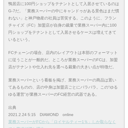
鴨居店に100円ショップをテナントとして入居させているのは
G-7だ。「業務スーパーの中にキャンドゥがある景色はまだ慣
れない」と神戸物産の社員は苦笑する。このように、フラン
チャイズ（FC）加盟店が自身の裁量で業務スーパー内に100
円ショップをテナントとして入居させるケースは増えてきて
いるという。
FCチェーンの場合、店内のレイアウトは本部のフォーマット
に従うことが一般的だ。ところが業務スーパーのFCは、加盟
店がテナントや仕入れ先を選べる裁量の大きい点が特徴だ。
業務スーパーという看板を掲げ、業務スーパーの商品は置い
てあるものの、店の中身は加盟店ごとにバラバラ。この“ゆる
ゆる運営”が業務スーパーのFC経営の武器である。
出典
2021.2.24 5:15 DIAMOND online
業務スーパーがFCから「ロイヤルティー1％」しか取らなく