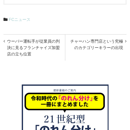
FCニュース
投
ウーバー運転手が従業員の判
チャーハン専門店という究極
稿
決に見るフランチャイズ加盟
のカテゴリーキラーの出現
店の立ち位置
ナ
ビ
ゲ
ー
シ
ョ
ン