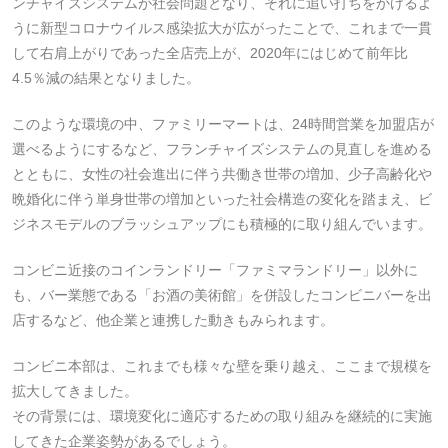
ンチャイズシステムが社会問題となり、それに追い打ちをかけるよ
うに新型コロナウイルス感染拡大が広がったことで、これまで一貫
して右肩上がりであった全店売上が、2020年にはじめて前年比
4.5％減の結果となりました。
このような環境の中、ファミリーマートは、24時間営業を加盟店が
選べるようにするなど、フランチャイズシステムの見直しを進める
とともに、女性の社会進出に伴う共働き世帯の増加、少子高齢化や
晩婚化に伴う単身世帯の増加といった社会構造の変化を踏まえ、ビ
ジネスモデルのブラッシュアップにも積極的に取り組んでいます。
コンビニ近接のコインランドリー「ファミマランドリー」以外に
も、バー業態である「お酒の美術館」を併設したコンビニバーを出
店するなど、他企業と連携した動きもみられます。
コンビニ本部は、これまでも様々な壁を乗り越え、ここまで規模を
拡大してきました。
その背景には、環境変化に適応するための取り組みを継続的に実施
してきた企業姿勢があるでしょう。