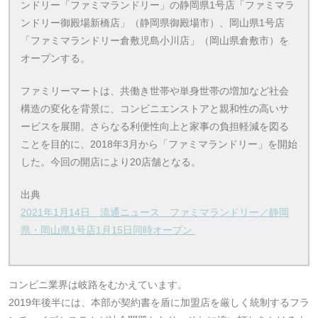
ンドリー「ファミマランドリー」の静岡県1号店「ファミマラ
ンドリー御殿場新橋店」（静岡県御殿場市）、岡山県1号店
「ファミマランドリー倉敷児島小川店」（岡山県倉敷市）を
オープンする。
ファミリーマートは、共働き世帯や単身世帯の増加など社会
構造の変化を背景に、コンビニエンストアと親和性の高いサ
ービスを展開。さらなる利便性向上と家事の負担軽減を図る
ことを目的に、2018年3月から「ファミマランドリー」を開始
した。今回の開店により20店舗となる。
出典
2021年1月14日 流通ニュース ファミマランドリー／静岡
県・岡山県1号店1月15日同時オープン
コンビニ業界は岐路をむかえています。
2019年後半には、本部が契約書を盾に加盟店を厳しく統制するフラ