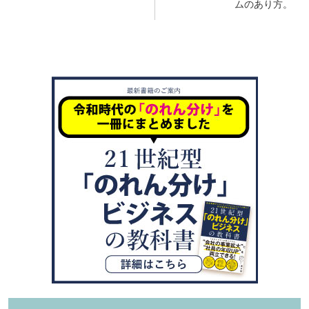
ムのあり方。
ビ
ゲ
ー
シ
ョ
ン