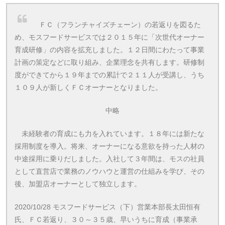
ＦＣ（フランチャイズチェーン）の若返りを図るた
め、モスフードサービスでは２０１５年に「次世代オーナー
育成研修」の内容を拡充しました。１２日間にわたって事業
計画の策定などに取り組み、企業理念を共有します。研修制
度ができてから１９年までの累計で２１１人が受講し、うち
１０９人が新しくＦＣオーナーとなりました。
中略
未経験者の育成にも力を入れています。１８年には新たな
採用制度を導入。将来、オーナーになる意欲を持った人材の
中途採用に乗りだしました。入社して３年間は、モスの社員
として直営店で業務のノウハウと運営の仕組みを学び、その
後、加盟店オーナーとして独立します。
2020/10/28 モスフードサービス（下）営業本部長太田恒有
氏、ＦＣ若返り、３０～３５歳、早いうちに育成（事業承