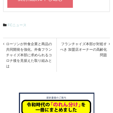
FCニュース
投
ローソンが外食企業と商品の
フランチャイズ本部が対処す
稿
共同開発を強化。外食フラン
べき 加盟店オーナーの高齢化
チャイズ本部に求められるコ
問題
ナ
ロナ後を見据えた取り組みと
ビ
は
ゲ
ー
シ
ョ
ン