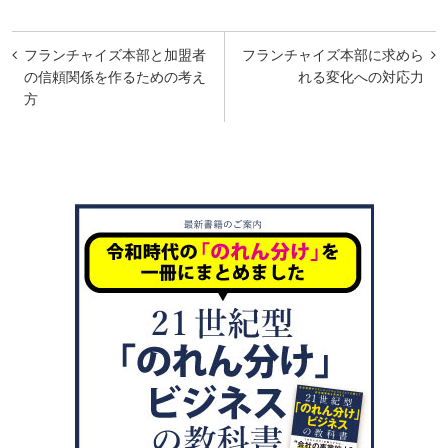
投
フランチャイズ本部と加盟者
フランチャイズ本部に求めら
稿
の信頼関係を作るための考え
れる変化への対応力
方
ナ
ビ
ゲ
ー
シ
ョ
ン