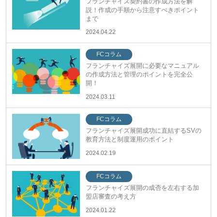
フランチャイズ契約書の作成方法を解
説！作成の手順から注意すべきポイント
まで
2024.04.22
FCコラム
フランチャイズ展開に必要なマニュアル
の作成方法と管理のポイントを完全公
開！
2024.03.11
FCコラム
フランチャイズ展開成功に直結するSVの
教育方法と制度運用のポイント
2024.02.19
FCコラム
フランチャイズ展開の成否を左右する加
盟店審査の考え方
2024.01.22