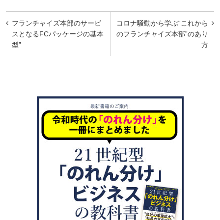
投
フランチャイズ本部のサービ
コロナ騒動から学ぶ“これから
稿
スとなるFCパッケージの基本
のフランチャイズ本部”のあり
型”
方
ナ
ビ
ゲ
ー
シ
ョ
ン